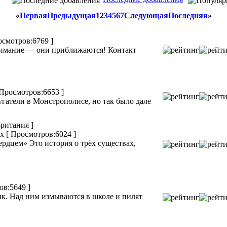
«
Первая
Предыдущая
1
2
3
4
5
6
7
Следующая
Последняя
»
осмотров:6769 ]
Внимание — они приближаются! Контакт
 Просмотров:6653 ]
атели в Монстрополисе, но так было дале
ритания ]
ux
[ Просмотров:6024 ]
дцем» Это история о трёх существах,
ов:5649 ]
к. Над ним измываются в школе и пилят