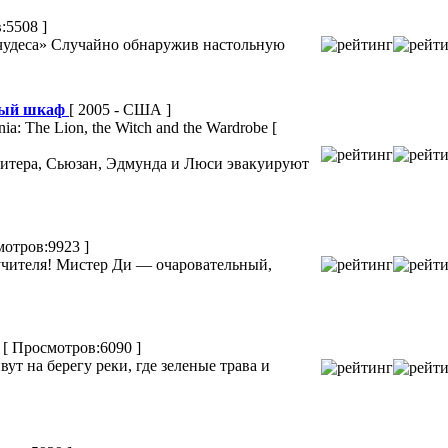
:5508 ]
 чудеса» Случайно обнаружив настольную
ный шкаф
[ 2005 - США ]
nia: The Lion, the Witch and the Wardrobe
[
итера, Сьюзан, Эдмунда и Люси эвакуируют
мотров:9923 ]
учителя! Мистер Ди — очаровательный,
k
[ Просмотров:6090 ]
т на берегу реки, где зеленые трава и