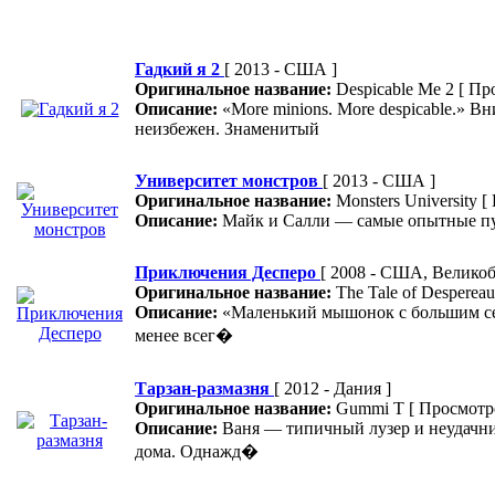
Гадкий я 2
[ 2013 - США ]
Оригинальное название:
Despicable Me 2
[ Пр
Описание:
«More minions. More despicable.» 
неизбежен. Знаменитый
Университет монстров
[ 2013 - США ]
Оригинальное название:
Monsters University
[
Описание:
Майк и Салли — самые опытные пуг
Приключения Десперо
[ 2008 - США, Великоб
Оригинальное название:
The Tale of Desperea
Описание:
«Маленький мышонок с большим сер
менее всег�
Тарзан-размазня
[ 2012 - Дания ]
Оригинальное название:
Gummi T
[ Просмотр
Описание:
Ваня — типичный лузер и неудачни
дома. Однажд�