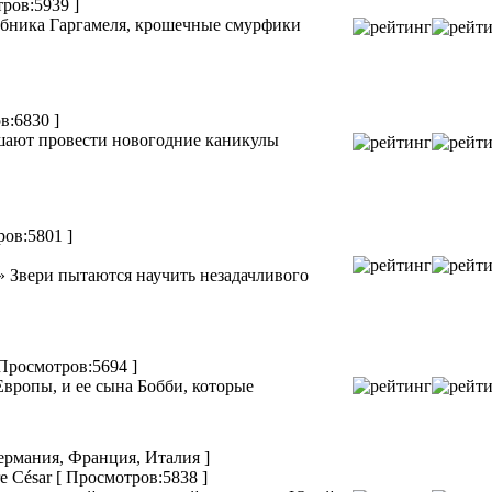
ров:5939 ]
шебника Гаргамеля, крошечные смурфики
в:6830 ]
шают провести новогодние каникулы
ров:5801 ]
» Звери пытаются научить незадачливого
 Просмотров:5694 ]
вропы, и ее сына Бобби, которые
Германия, Франция, Италия ]
re César
[ Просмотров:5838 ]