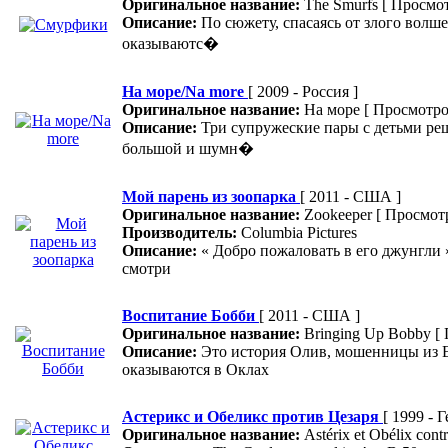
Оригинальное название:
The Smurfs
[ Просмот
Описание:
По сюжету, спасаясь от злого вол
оказываютс�
На море/Na more
[ 2009 - Россия ]
Оригинальное название:
На море
[ Просмотро
Описание:
Три супружеские пары с детьми ре
большой и шумн�
Мой парень из зоопарка
[ 2011 - США ]
Оригинальное название:
Zookeeper
[ Просмот
Производитель:
Columbia Pictures
Описание:
« Добро пожаловать в его джунгли 
смотри
Воспитание Бобби
[ 2011 - США ]
Оригинальное название:
Bringing Up Bobby
[
Описание:
Это история Олив, мошенницы из Е
оказываются в Оклах
Астерикс и Обеликс против Цезаря
[ 1999 - 
Оригинальное название:
Astérix et Obélix cont