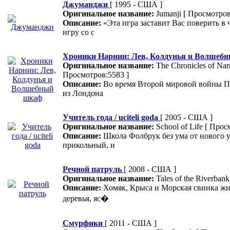
Джуманджи
[ 1995 - США ]
Оригинальное название:
Jumanji
[ Просмотров
Описание:
«Эта игра заставит Вас поверить в
игру со с
Хроники Нарнии: Лев, Колдунья и Волшеб
Оригинальное название:
The Chronicles of Nar
Просмотров:5583 ]
Описание:
Во время Второй мировой войны П
из Лондона
Учитель года / uciteli goda
[ 2005 - США ]
Оригинальное название:
School of Life
[ Прос
Описание:
Школа Фолбрук без ума от нового 
прикольный, и
Речной патруль
[ 2008 - США ]
Оригинальное название:
Tales of the Riverban
Описание:
Хомяк, Крыса и Морская свинка живу
деревья, яс�
Смурфики
[ 2011 - США ]