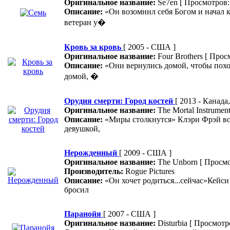
Оригинальное название:
Se7en
[ Просмотров:
Описание:
«Он возомнил себя Богом и начал к
ветеран у�
Кровь за кровь
[ 2005 - США ]
Оригинальное название:
Four Brothers
[ Прос
Описание:
«Они вернулись домой, чтобы похор
домой, �
Орудия смерти: Город костей
[ 2013 - Канада
Оригинальное название:
The Mortal Instrument
Описание:
«Миры столкнутся» Клэри Фрэй все
девушкой,
Нерожденный
[ 2009 - США ]
Оригинальное название:
The Unborn
[ Просмо
Производитель:
Rogue Pictures
Описание:
«Он хочет родиться...сейчас»Кейси 
бросил
Паранойя
[ 2007 - США ]
Оригинальное название:
Disturbia
[ Просмотр