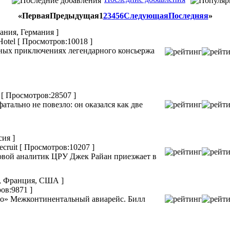
«
Первая
Предыдущая
1
2
3
4
5
6
Следующая
Последняя
»
ания, Германия ]
Hotel
[ Просмотров:10018 ]
ных приключениях легендарного консьержа
и
[ Просмотров:28507 ]
ально не повезло: он оказался как две
сия ]
ecruit
[ Просмотров:10207 ]
овой аналитик ЦРУ Джек Райан приезжает в
я, Франция, США ]
ов:9871 ]
ало» Межконтинентальный авиарейс. Билл