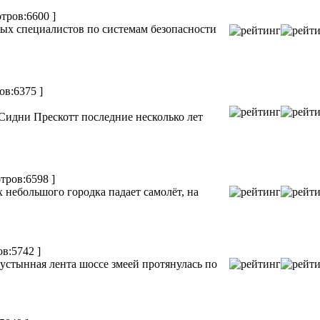
тров:6600 ]
х специалистов по системам безопасности
ов:6375 ]
идни Прескотт последние несколько лет
тров:6598 ]
х небольшого городка падает самолёт, на
в:5742 ]
 пустынная лента шоссе змеей протянулась по