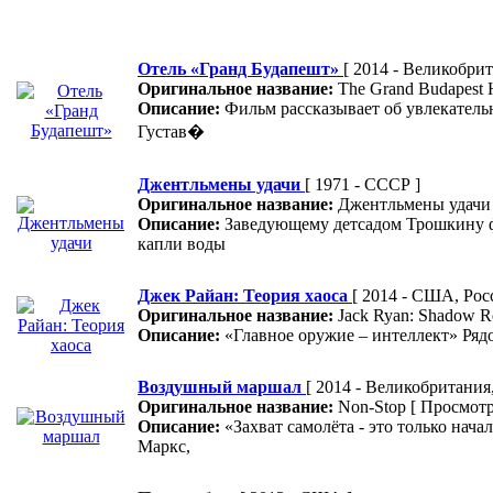
Отель «Гранд Будапешт»
[ 2014 - Великобрит
Оригинальное название:
The Grand Budapest 
Описание:
Фильм рассказывает об увлекатель
Густав�
Джентльмены удачи
[ 1971 - СССР ]
Оригинальное название:
Джентльмены удач
Описание:
Заведующему детсадом Трошкину фат
капли воды
Джек Райан: Теория хаоса
[ 2014 - США, Рос
Оригинальное название:
Jack Ryan: Shadow R
Описание:
«Главное оружие – интеллект» Ряд
Воздушный маршал
[ 2014 - Великобритани
Оригинальное название:
Non-Stop
[ Просмотр
Описание:
«Захват самолёта - это только нач
Маркс,