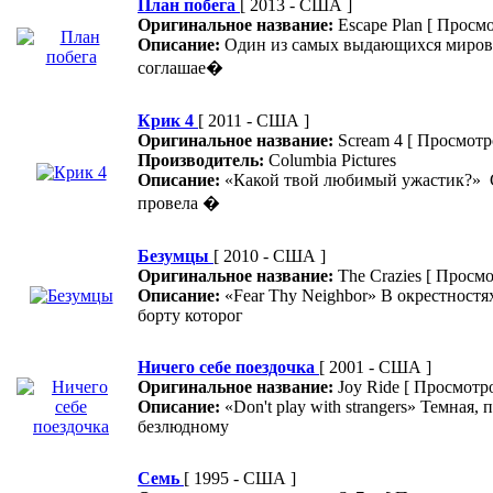
План побега
[ 2013 - США ]
Оригинальное название:
Escape Plan
[ Просмо
Описание:
Один из самых выдающихся мировы
соглашае�
Крик 4
[ 2011 - США ]
Оригинальное название:
Scream 4
[ Просмотр
Производитель:
Columbia Pictures
Описание:
«Какой твой любимый ужастик?» С
провела �
Безумцы
[ 2010 - США ]
Оригинальное название:
The Crazies
[ Просмо
Описание:
«Fear Thy Neighbor» В окрестностя
борту которог
Ничего себе поездочка
[ 2001 - США ]
Оригинальное название:
Joy Ride
[ Просмотро
Описание:
«Don't play with strangers» Темная,
безлюдному
Семь
[ 1995 - США ]