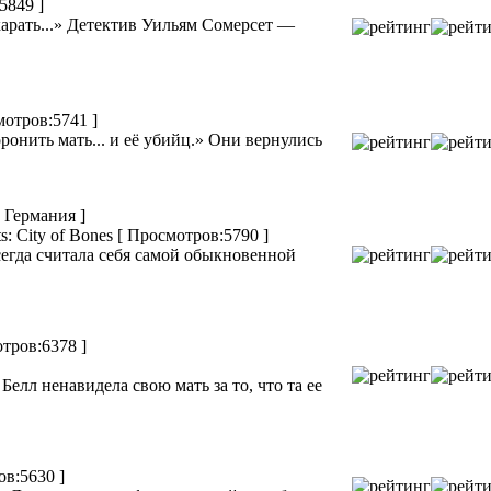
5849 ]
арать...» Детектив Уильям Сомерсет —
мотров:5741 ]
онить мать... и её убийц.» Они вернулись
, Германия ]
s: City of Bones
[ Просмотров:5790 ]
гда считала себя самой обыкновенной
тров:6378 ]
Белл ненавидела свою мать за то, что та ее
ов:5630 ]