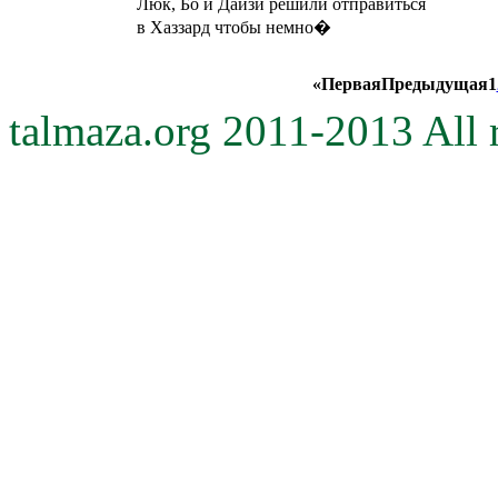
Люк, Бо и Дайзи решили отправиться
в Хаззард чтобы немно�
«
Первая
Предыдущая
1
talmaza.org 2011-2013 All r