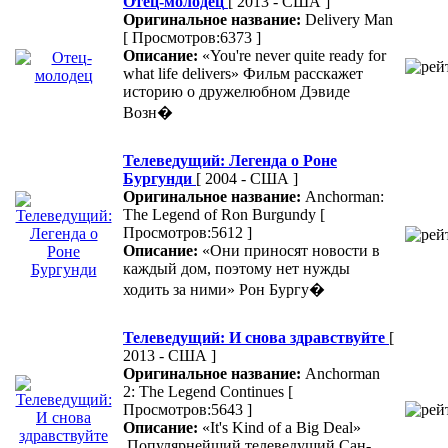
Отец-молодец
[ 2013 - США ]
Оригинальное название:
Delivery Man
[ Просмотров:6373 ]
Описание:
«You're never quite ready for
what life delivers» Фильм расскажет
историю о дружелюбном Дэвиде
Возн�
Телеведущий: Легенда о Роне
Бургунди
[ 2004 - США ]
Оригинальное название:
Anchorman:
The Legend of Ron Burgundy
[
Просмотров:5612 ]
Описание:
«Они приносят новости в
каждый дом, поэтому нет нужды
ходить за ними» Рон Бургу�
Телеведущий: И снова здравствуйте
[
2013 - США ]
Оригинальное название:
Anchorman
2: The Legend Continues
[
Просмотров:5643 ]
Описание:
«It's Kind of a Big Deal»
Популярнейший телеведущий Сан-