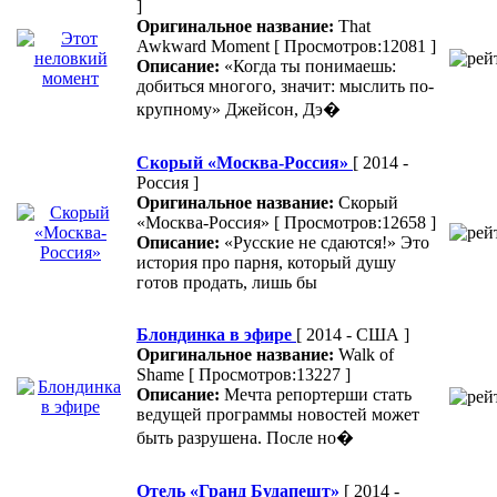
]
Оригинальное название:
That
Awkward Moment
[ Просмотров:12081 ]
Описание:
«Когда ты понимаешь:
добиться многого, значит: мыслить по-
крупному» Джейсон, Дэ�
Скорый «Москва-Россия»
[ 2014 -
Россия ]
Оригинальное название:
Скорый
«Москва-Россия»
[ Просмотров:12658 ]
Описание:
«Русские не сдаются!» Это
история про парня, который душу
готов продать, лишь бы
Блондинка в эфире
[ 2014 - США ]
Оригинальное название:
Walk of
Shame
[ Просмотров:13227 ]
Описание:
Мечта репортерши стать
ведущей программы новостей может
быть разрушена. После но�
Отель «Гранд Будапешт»
[ 2014 -