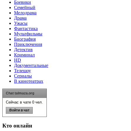
Боевики
Семейный
Мелодрама
Драма
Ужасы
Фантастика
Мультфильмы
Биография
Приключения
Детектив
Криминал
HD
Документальные
Телешоу
Сериалы
В кинотеатрах
Chat talmaza.org
Сейчас в чате 0 чел.
Войти в чат
Кто онлайн