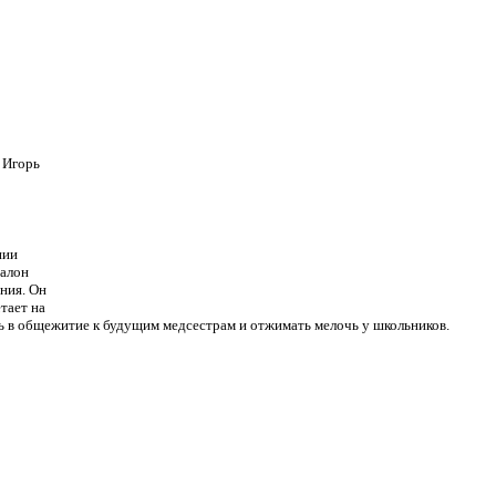
 Игорь
нии
салон
ния. Он
тает на
ить в общежитие к будущим медсестрам и отжимать мелочь у школьников.