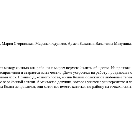
р, Мария Скорницкая, Марина Федункив, Армен Бежанян, Валентина Мазунина,
ся между жизнью «на районе» и миром пермской элиты общества. На протяже
 исправления и старается жить честно. Даже устроился на работу продавцом в 
онный лоск. Помимо духовного роста, жизнь Коляна осложняют любовные терза
зле районной аптеки. А мечтает о девушке, которая учится в университете и ле
ы Колян исправлялся, они хотят все вместе кататься по району на тачках, лаз