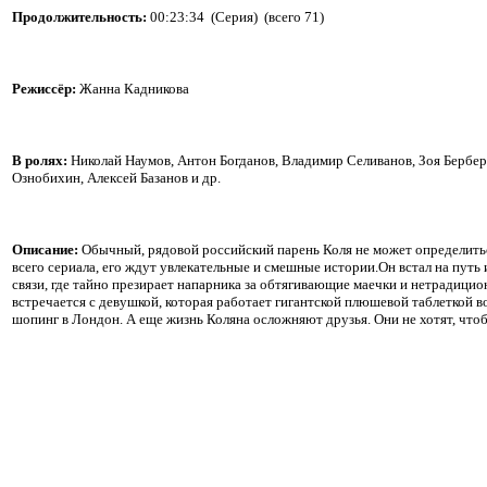
Продолжительность:
00:23:34 (
Серия
) (всего 71)
Режиссёр:
Жанна Кадникова
В ролях:
Николай Наумов, Антон Богданов, Владимир Селиванов, Зоя Бербе
Ознобихин, Алексей Базанов и др.
Описание:
Обычный, рядовой российский парень Коля не может определить
всего сериала, его ждут увлекательные и смешные истории.Он встал на путь
связи, где тайно презирает напарника за обтягивающие маечки и нетрадици
встречается с девушкой, которая работает гигантской плюшевой таблеткой во
шопинг в Лондон. А еще жизнь Коляна осложняют друзья. Они не хотят, чтоб