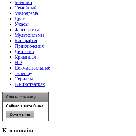
Боевики
Семейный
Мелодрама
Драма
Ужасы
Фантастика
Мультфильмы
Биография
Приключения
Детектив
Криминал
HD
Документальные
Телешоу
Сериалы
В кинотеатрах
Chat talmaza.org
Сейчас в чате 0 чел.
Войти в чат
Кто онлайн