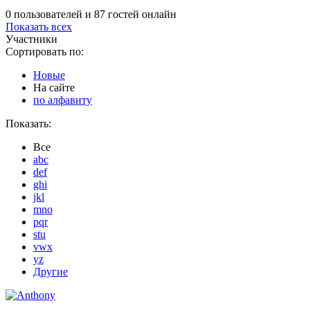
0 пользователей и 87 гостей онлайн
Показать всех
Участники
Сортировать по:
Новые
На сайте
по алфавиту
Показать:
Все
abc
def
ghi
jkl
mno
pqr
stu
vwx
yz
Другие